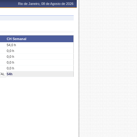
Rio de Janeiro, 08 de Agosto de 2026
CH Semanal
54,0 h
0,0 h
0,0 h
0,0 h
0,0 h
AL:
54h