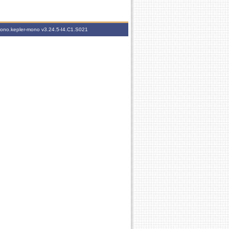
-mono.kepler-mono
v3.24.5-I4.C1.S021