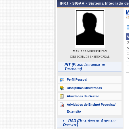
IFRJ ›
SIGAA - Sistema Integrado d
M
-
A
D
A
MARIANA MORETTE PAN
E
DIRETORIA DE ENSINO/CREAL
P
PIT (Plano Individual de
E
Trabalho)
Perfil Pessoal
Disciplinas Ministradas
Atividades de Gestão
Atividades de Ensino/ Pesquisa/
Extensão
RAD (Relatório de Atividade
Docente)