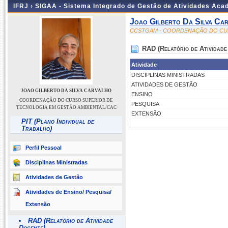
IFRJ ›
SIGAA - Sistema Integrado de Gestão de Atividades Aca
Joao Gilberto Da Silva Ca
CCSTGAM - COORDENAÇÃO DO CUR
RAD (Relatório de Atividade
Atividade
DISCIPLINAS MINISTRADAS
ATIVIDADES DE GESTÃO
JOAO GILBERTO DA SILVA CARVALHO
ENSINO
COORDENAÇÃO DO CURSO SUPERIOR DE
PESQUISA
TECNOLOGIA EM GESTÃO AMBIENTAL/CAC
EXTENSÃO
PIT (Plano Individual de
Trabalho)
Perfil Pessoal
Disciplinas Ministradas
Atividades de Gestão
Atividades de Ensino/ Pesquisa/
Extensão
RAD (Relatório de Atividade
Docente)