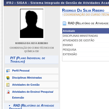
IFRJ ›
SIGAA - Sistema Integrado de Gestão de Atividades Aca
Rodrigo Da Silva Ribeiro
- COORDENAÇÃO DO CURSO TÉCNI
RAD (Relatório de Atividade
Atividade
DISCIPLINAS MINISTRADAS
ATIVIDADES DE GESTÃO
RODRIGO DA SILVA RIBEIRO
ENSINO
COORDENAÇÃO DO CURSO TÉCNICO EM
PESQUISA
QUÍMICA/CRJ
EXTENSÃO
PIT (Plano Individual de
Trabalho)
Perfil Pessoal
Disciplinas Ministradas
Atividades de Gestão
Atividades de Ensino/ Pesquisa/
Extensão
RAD (Relatório de Atividade
Docente)