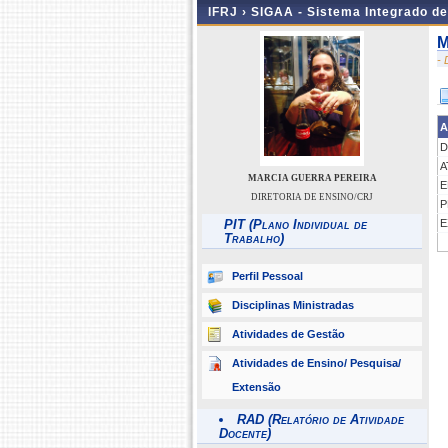
IFRJ ›
SIGAA - Sistema Integrado d
M
-
A
D
A
MARCIA GUERRA PEREIRA
E
DIRETORIA DE ENSINO/CRJ
P
PIT (Plano Individual de
E
Trabalho)
Perfil Pessoal
Disciplinas Ministradas
Atividades de Gestão
Atividades de Ensino/ Pesquisa/
Extensão
RAD (Relatório de Atividade
Docente)