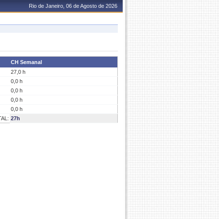
Rio de Janeiro, 06 de Agosto de 2026
CH Semanal
27,0 h
0,0 h
0,0 h
0,0 h
0,0 h
AL:
27h