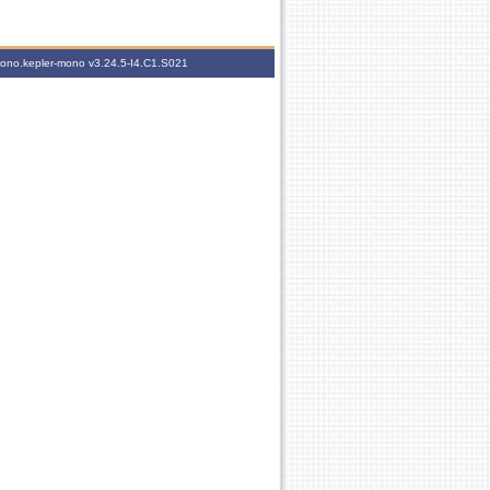
-mono.kepler-mono
v3.24.5-I4.C1.S021