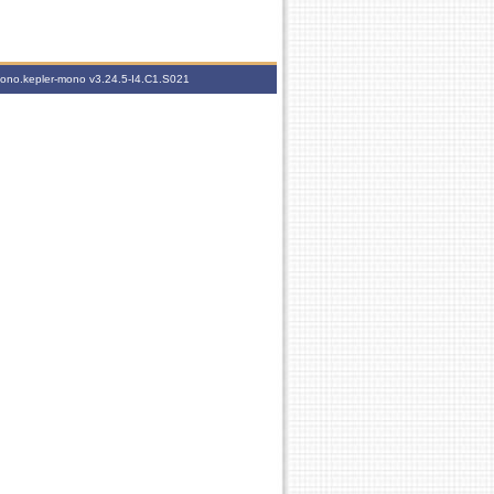
-mono.kepler-mono
v3.24.5-I4.C1.S021