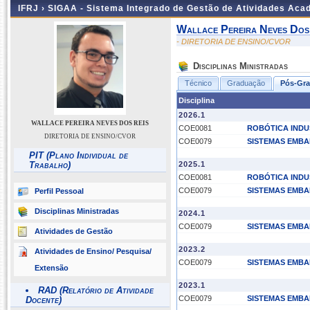
IFRJ ›
SIGAA - Sistema Integrado de Gestão de Atividades Aca
Wallace Pereira Neves Dos
- DIRETORIA DE ENSINO/CVOR
Disciplinas Ministradas
Técnico
Graduação
Pós-Gr
Disciplina
2026.1
WALLACE PEREIRA NEVES DOS REIS
COE0081
ROBÓTICA INDU
DIRETORIA DE ENSINO/CVOR
COE0079
SISTEMAS EMB
PIT (Plano Individual de
Trabalho)
2025.1
COE0081
ROBÓTICA INDU
COE0079
SISTEMAS EMB
Perfil Pessoal
Disciplinas Ministradas
2024.1
COE0079
SISTEMAS EMB
Atividades de Gestão
2023.2
Atividades de Ensino/ Pesquisa/
COE0079
SISTEMAS EMB
Extensão
2023.1
RAD (Relatório de Atividade
COE0079
SISTEMAS EMB
Docente)