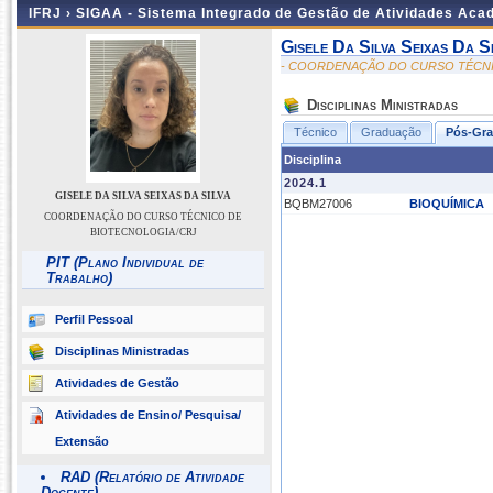
IFRJ ›
SIGAA - Sistema Integrado de Gestão de Atividades Aca
Gisele Da Silva Seixas Da S
- COORDENAÇÃO DO CURSO TÉCNI
Disciplinas Ministradas
Técnico
Graduação
Pós-Gr
Disciplina
2024.1
GISELE DA SILVA SEIXAS DA SILVA
BQBM27006
BIOQUÍMICA
COORDENAÇÃO DO CURSO TÉCNICO DE
BIOTECNOLOGIA/CRJ
PIT (Plano Individual de
Trabalho)
Perfil Pessoal
Disciplinas Ministradas
Atividades de Gestão
Atividades de Ensino/ Pesquisa/
Extensão
RAD (Relatório de Atividade
Docente)