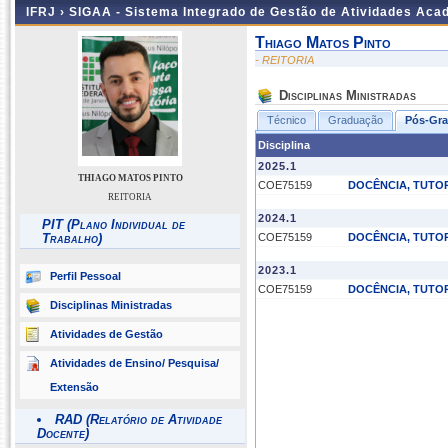
IFRJ ›
SIGAA - Sistema Integrado de Gestão de Atividades Aca
Thiago Matos Pinto
- REITORIA
Disciplinas Ministradas
Técnico
Graduação
Pós-Gr
Disciplina
2025.1
THIAGO MATOS PINTO
COE75159
DOCÊNCIA, TUTOR
REITORIA
2024.1
PIT (Plano Individual de
Trabalho)
COE75159
DOCÊNCIA, TUTOR
2023.1
Perfil Pessoal
COE75159
DOCÊNCIA, TUTOR
Disciplinas Ministradas
Atividades de Gestão
Atividades de Ensino/ Pesquisa/
Extensão
RAD (Relatório de Atividade
Docente)