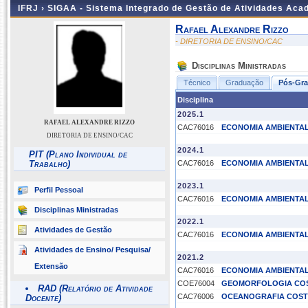
IFRJ ›
SIGAA - Sistema Integrado de Gestão de Atividades Aca
Rafael Alexandre Rizzo
- DIRETORIA DE ENSINO/CAC
Disciplinas Ministradas
Técnico
Graduação
Pós-Gr
Disciplina
2025.1
RAFAEL ALEXANDRE RIZZO
CAC76016
ECONOMIA AMBIENTAL
DIRETORIA DE ENSINO/CAC
2024.1
PIT (Plano Individual de
Trabalho)
CAC76016
ECONOMIA AMBIENTAL
2023.1
Perfil Pessoal
CAC76016
ECONOMIA AMBIENTAL
Disciplinas Ministradas
2022.1
Atividades de Gestão
CAC76016
ECONOMIA AMBIENTAL
Atividades de Ensino/ Pesquisa/
2021.2
Extensão
CAC76016
ECONOMIA AMBIENTAL
COE76004
GEOMORFOLOGIA COS
RAD (Relatório de Atividade
CAC76006
OCEANOGRAFIA COST
Docente)