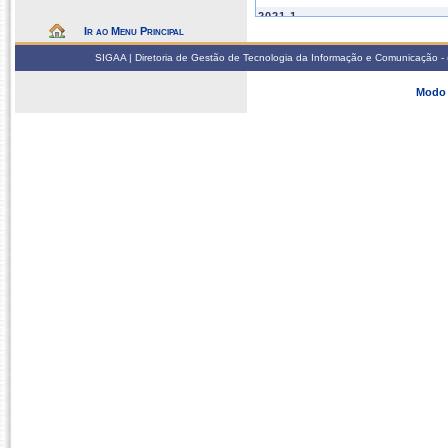
2021.1
Ir ao Menu Principal
COE76008
METODOLOGIA CIENTÍF
SIGAA | Diretoria de Gestão de Tecnologia da Informação e Comunicação - 
2020.2
CAC76005
BIOLOGIA MARINHA
Modo 
COE76004
GEOMORFOLOGIA COS
CAC76006
OCEANOGRAFIA COST
COE76006
RECONHECIMENTO DE 
2020.1
CAC76007
DIVERSIDADE E CONS
CAC76016
ECONOMIA AMBIENTAL
CAC76008
ETNOBOTÂNICA EM AM
2019.2
CAC76006
OCEANOGRAFIA COST
2019.1
CAC76016
ECONOMIA AMBIENTAL
2018.1
CAC76016
ECONOMIA AMBIENTAL