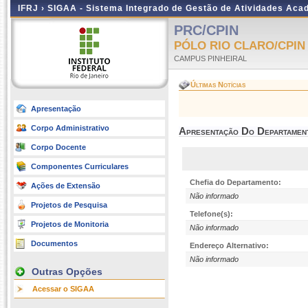
IFRJ ›
SIGAA - Sistema Integrado de Gestão de Atividades Aca
PRC/CPIN
PÓLO RIO CLARO/CPIN
CAMPUS PINHEIRAL
Últimas Notícias
Apresentação
Corpo Administrativo
Apresentação Do Departamen
Corpo Docente
Componentes Curriculares
Chefia do Departamento:
Ações de Extensão
Não informado
Projetos de Pesquisa
Telefone(s):
Projetos de Monitoria
Não informado
Documentos
Endereço Alternativo:
Não informado
Outras Opções
Acessar o SIGAA