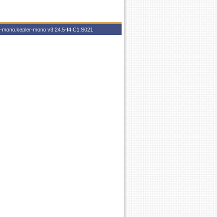
er-mono.kepler-mono
v3.24.5-I4.C1.S021