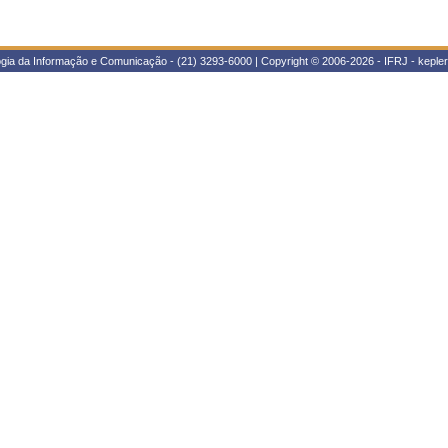
ogia da Informação e Comunicação - (21) 3293-6000 | Copyright © 2006-2026 - IFRJ - kepl