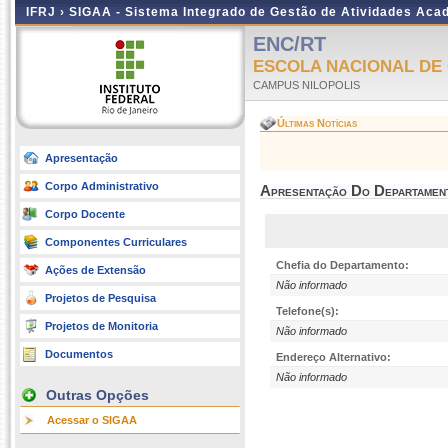
IFRJ ›
SIGAA - Sistema Integrado de Gestão de Atividades Aca
ENC/RT
ESCOLA NACIONAL DE
CAMPUS NILOPOLIS
Últimas Notícias
Apresentação
Corpo Administrativo
Apresentação Do Departamen
Corpo Docente
Componentes Curriculares
Chefia do Departamento:
Ações de Extensão
Não informado
Projetos de Pesquisa
Telefone(s):
Projetos de Monitoria
Não informado
Documentos
Endereço Alternativo:
Não informado
Outras Opções
Acessar o SIGAA