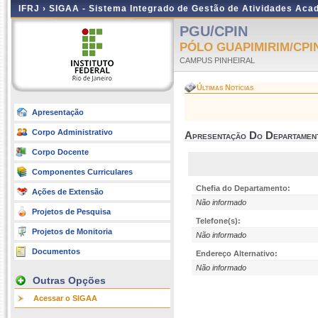
IFRJ ›
SIGAA - Sistema Integrado de Gestão de Atividades Aca
PGU/CPIN
PÓLO GUAPIMIRIM/CPI
CAMPUS PINHEIRAL
Últimas Notícias
Apresentação
Corpo Administrativo
Apresentação Do Departamen
Corpo Docente
Componentes Curriculares
Chefia do Departamento:
Ações de Extensão
Não informado
Projetos de Pesquisa
Telefone(s):
Projetos de Monitoria
Não informado
Documentos
Endereço Alternativo:
Não informado
Outras Opções
Acessar o SIGAA