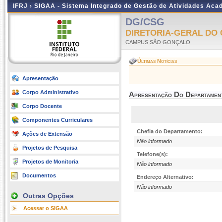
IFRJ ›
SIGAA - Sistema Integrado de Gestão de Atividades Aca
DG/CSG
DIRETORIA-GERAL DO
CAMPUS SÃO GONÇALO
Últimas Notícias
Apresentação
Corpo Administrativo
Apresentação Do Departamen
Corpo Docente
Componentes Curriculares
Chefia do Departamento:
Ações de Extensão
Não informado
Projetos de Pesquisa
Telefone(s):
Projetos de Monitoria
Não informado
Documentos
Endereço Alternativo:
Não informado
Outras Opções
Acessar o SIGAA