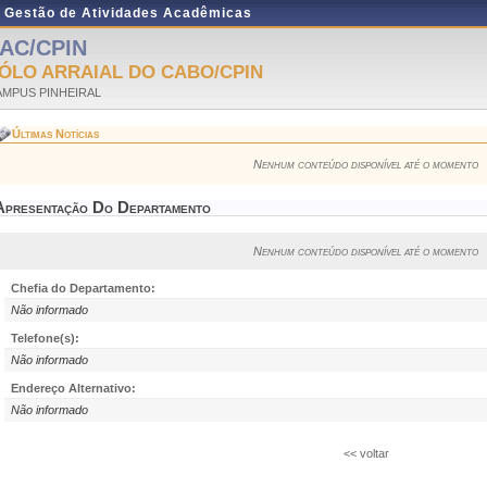
e Gestão de Atividades Acadêmicas
AC/CPIN
ÓLO ARRAIAL DO CABO/CPIN
AMPUS PINHEIRAL
Últimas Notícias
Nenhum conteúdo disponível até o momento
Apresentação Do Departamento
Nenhum conteúdo disponível até o momento
Chefia do Departamento:
Não informado
Telefone(s):
Não informado
Endereço Alternativo:
Não informado
<< voltar