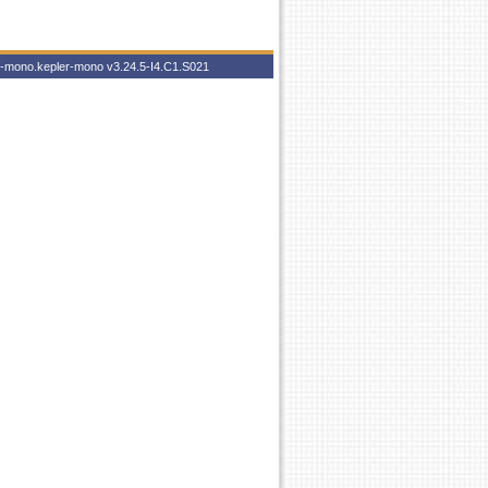
er-mono.kepler-mono
v3.24.5-I4.C1.S021