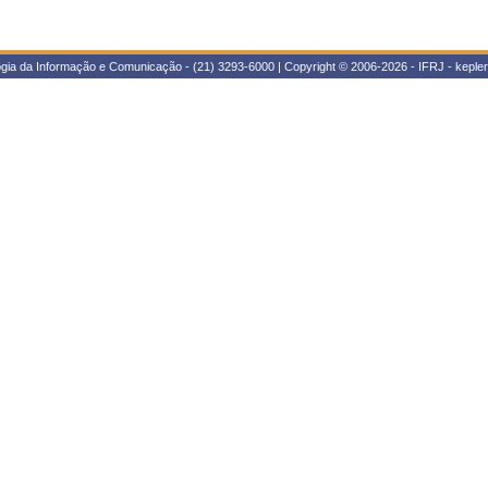
ogia da Informação e Comunicação - (21) 3293-6000 | Copyright © 2006-2026 - IFRJ - kepl