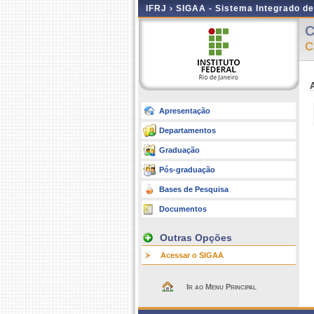
IFRJ ›
SIGAA - Sistema Integrado d
C
C
Apresentação
Departamentos
Graduação
Pós-graduação
Bases de Pesquisa
Documentos
Outras Opções
Acessar o SIGAA
Ir ao Menu Principal