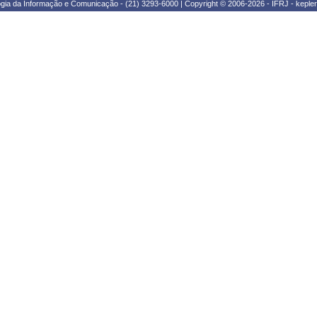
ogia da Informação e Comunicação - (21) 3293-6000 | Copyright © 2006-2026 - IFRJ - kepl