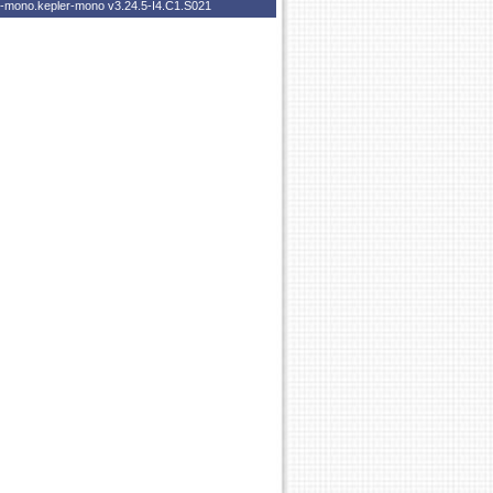
er-mono.kepler-mono
v3.24.5-I4.C1.S021