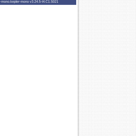
er-mono.kepler-mono
v3.24.5-I4.C1.S021