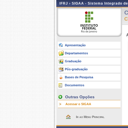
IFRJ ›
SIGAA - Sistema Integrado d
C
C
Apresentação
Departamentos
Graduação
Pós-graduação
Bases de Pesquisa
Documentos
Outras Opções
Acessar o SIGAA
Ir ao Menu Principal