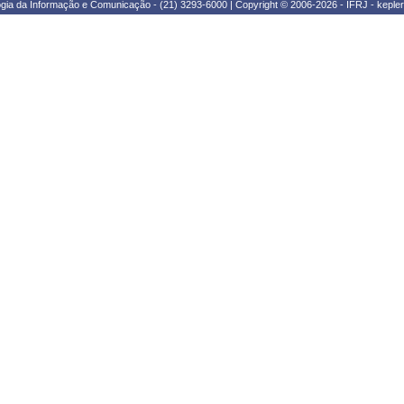
ogia da Informação e Comunicação - (21) 3293-6000 | Copyright © 2006-2026 - IFRJ - kepl