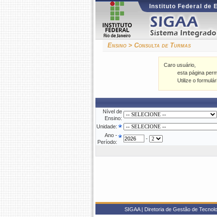
Instituto Federal de
Ensino > Consulta de Turmas
Caro usuário,
esta página permi
Utilize o formulá
Nível de
Ensino:
Unidade:
Ano -
-
Período:
SIGAA | Diretoria de Gestão de Tecnol