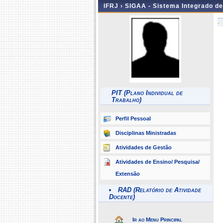
IFRJ ›
SIGAA - Sistema Integrado d
-
PIT (Plano Individual de
Trabalho)
Perfil Pessoal
Disciplinas Ministradas
Atividades de Gestão
Atividades de Ensino/ Pesquisa/
Extensão
RAD (Relatório de Atividade
Docente)
Ir ao Menu Principal