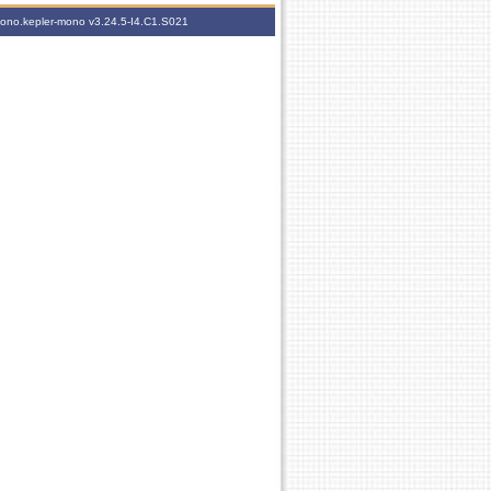
-mono.kepler-mono
v3.24.5-I4.C1.S021