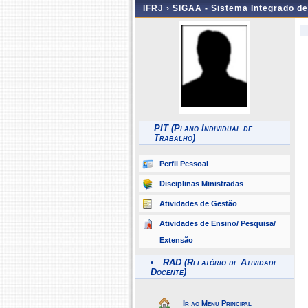
IFRJ ›
SIGAA - Sistema Integrado d
-
PIT (Plano Individual de
Trabalho)
Perfil Pessoal
Disciplinas Ministradas
Atividades de Gestão
Atividades de Ensino/ Pesquisa/
Extensão
RAD (Relatório de Atividade
Docente)
Ir ao Menu Principal