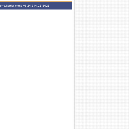
-mono.kepler-mono
v3.24.5-I4.C1.S021