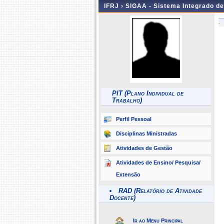
IFRJ ›
SIGAA - Sistema Integrado d
-
PIT (Plano Individual de
Trabalho)
Perfil Pessoal
Disciplinas Ministradas
Atividades de Gestão
Atividades de Ensino/ Pesquisa/
Extensão
RAD (Relatório de Atividade
Docente)
Ir ao Menu Principal