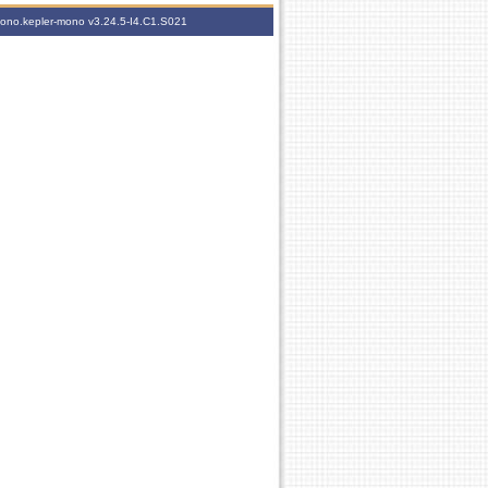
-mono.kepler-mono
v3.24.5-I4.C1.S021