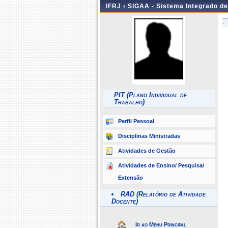
IFRJ ›
SIGAA - Sistema Integrado d
-
PIT (Plano Individual de
Trabalho)
Perfil Pessoal
Disciplinas Ministradas
Atividades de Gestão
Atividades de Ensino/ Pesquisa/
Extensão
RAD (Relatório de Atividade
Docente)
Ir ao Menu Principal