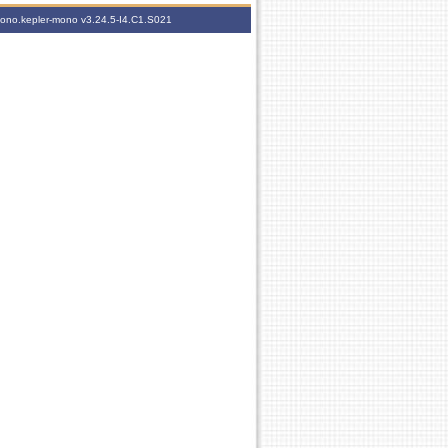
-mono.kepler-mono
v3.24.5-I4.C1.S021