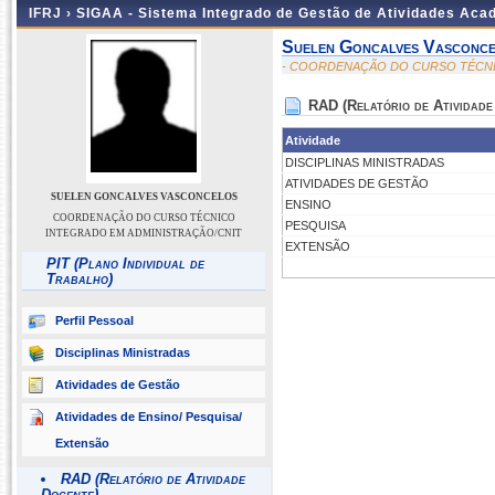
IFRJ ›
SIGAA - Sistema Integrado de Gestão de Atividades Aca
Suelen Goncalves Vasconc
- COORDENAÇÃO DO CURSO TÉCNI
RAD (Relatório de Atividade
Atividade
DISCIPLINAS MINISTRADAS
ATIVIDADES DE GESTÃO
SUELEN GONCALVES VASCONCELOS
ENSINO
COORDENAÇÃO DO CURSO TÉCNICO
PESQUISA
INTEGRADO EM ADMINISTRAÇÃO/CNIT
EXTENSÃO
PIT (Plano Individual de
Trabalho)
Perfil Pessoal
Disciplinas Ministradas
Atividades de Gestão
Atividades de Ensino/ Pesquisa/
Extensão
RAD (Relatório de Atividade
Docente)