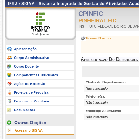
IFRJ ›
SIGAA - Sistema Integrado de Gestão de Atividades Aca
CPINFIC
PINHEIRAL FIC
INSTITUTO FEDERAL DO RIO DE JA
Últimas Notícias
Apresentação
Corpo Administrativo
Apresentação Do Departamen
Corpo Docente
Componentes Curriculares
Chefia do Departamento:
Ações de Extensão
Não informado
Projetos de Pesquisa
Telefone(s):
Projetos de Monitoria
Não informado
Documentos
Endereço Alternativo:
Não informado
Outras Opções
Acessar o SIGAA