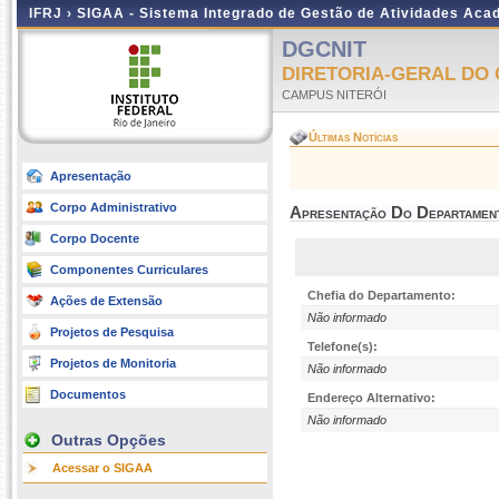
IFRJ ›
SIGAA - Sistema Integrado de Gestão de Atividades Aca
DGCNIT
DIRETORIA-GERAL DO 
CAMPUS NITERÓI
Últimas Notícias
Apresentação
Corpo Administrativo
Apresentação Do Departamen
Corpo Docente
Componentes Curriculares
Chefia do Departamento:
Ações de Extensão
Não informado
Projetos de Pesquisa
Telefone(s):
Projetos de Monitoria
Não informado
Documentos
Endereço Alternativo:
Não informado
Outras Opções
Acessar o SIGAA