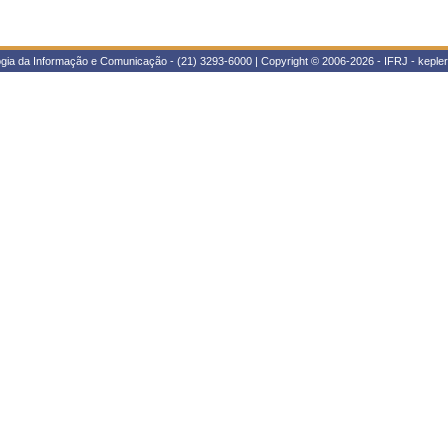
ogia da Informação e Comunicação - (21) 3293-6000 | Copyright © 2006-2026 - IFRJ - kepl