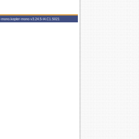
er-mono.kepler-mono
v3.24.5-I4.C1.S021