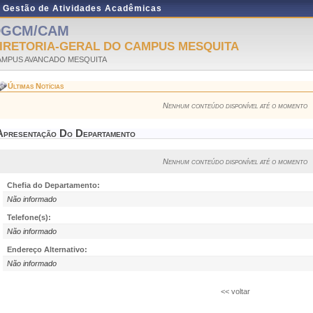
e Gestão de Atividades Acadêmicas
DGCM/CAM
IRETORIA-GERAL DO CAMPUS MESQUITA
AMPUS AVANCADO MESQUITA
Últimas Notícias
Nenhum conteúdo disponível até o momento
Apresentação Do Departamento
Nenhum conteúdo disponível até o momento
Chefia do Departamento:
Não informado
Telefone(s):
Não informado
Endereço Alternativo:
Não informado
<< voltar