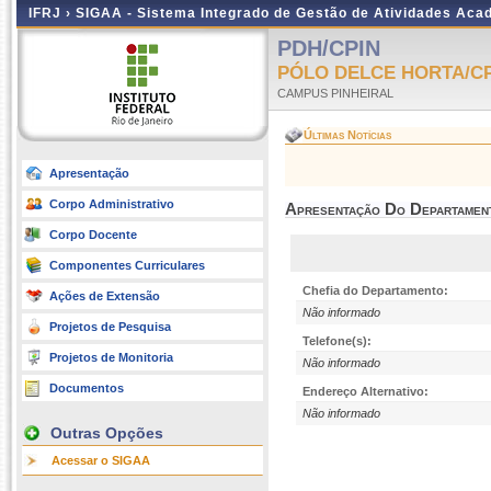
IFRJ ›
SIGAA - Sistema Integrado de Gestão de Atividades Aca
PDH/CPIN
PÓLO DELCE HORTA/C
CAMPUS PINHEIRAL
Últimas Notícias
Apresentação
Corpo Administrativo
Apresentação Do Departamen
Corpo Docente
Componentes Curriculares
Chefia do Departamento:
Ações de Extensão
Não informado
Projetos de Pesquisa
Telefone(s):
Projetos de Monitoria
Não informado
Documentos
Endereço Alternativo:
Não informado
Outras Opções
Acessar o SIGAA