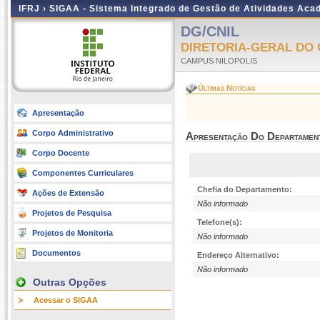
IFRJ ›
SIGAA - Sistema Integrado de Gestão de Atividades Aca
DG/CNIL
DIRETORIA-GERAL DO 
CAMPUS NILOPOLIS
Últimas Notícias
Apresentação
Corpo Administrativo
Apresentação Do Departamen
Corpo Docente
Componentes Curriculares
Chefia do Departamento:
Ações de Extensão
Não informado
Projetos de Pesquisa
Telefone(s):
Projetos de Monitoria
Não informado
Documentos
Endereço Alternativo:
Não informado
Outras Opções
Acessar o SIGAA