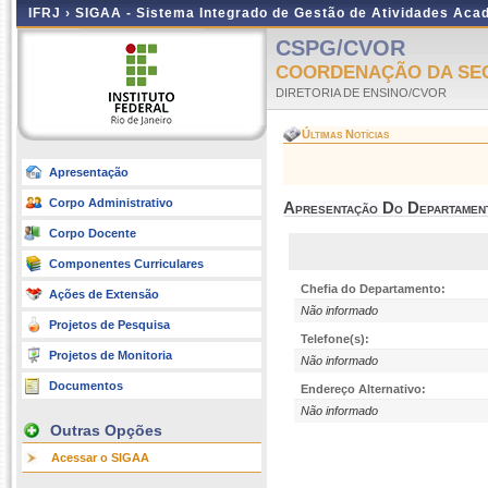
IFRJ ›
SIGAA - Sistema Integrado de Gestão de Atividades Aca
CSPG/CVOR
COORDENAÇÃO DA SE
DIRETORIA DE ENSINO/CVOR
Últimas Notícias
Apresentação
Corpo Administrativo
Apresentação Do Departamen
Corpo Docente
Componentes Curriculares
Chefia do Departamento:
Ações de Extensão
Não informado
Projetos de Pesquisa
Telefone(s):
Projetos de Monitoria
Não informado
Documentos
Endereço Alternativo:
Não informado
Outras Opções
Acessar o SIGAA