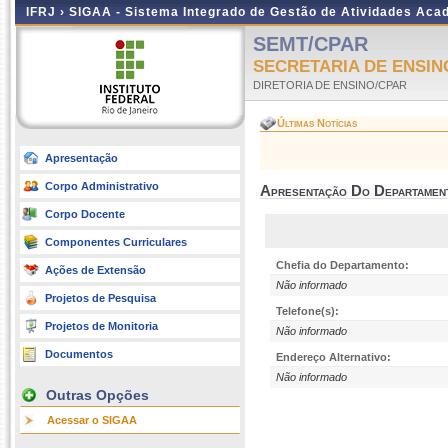
IFRJ ›
SIGAA - Sistema Integrado de Gestão de Atividades Aca
SEMT/CPAR
SECRETARIA DE ENSIN
DIRETORIA DE ENSINO/CPAR
Últimas Notícias
Apresentação
Corpo Administrativo
Apresentação Do Departamen
Corpo Docente
Componentes Curriculares
Chefia do Departamento:
Ações de Extensão
Não informado
Projetos de Pesquisa
Telefone(s):
Projetos de Monitoria
Não informado
Documentos
Endereço Alternativo:
Não informado
Outras Opções
Acessar o SIGAA