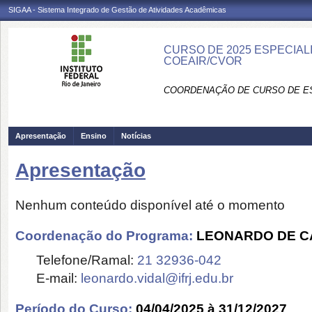
SIGAA - Sistema Integrado de Gestão de Atividades Acadêmicas
CURSO DE 2025 ESPECIAL
COEAIR/CVOR
COORDENAÇÃO DE CURSO DE ES
Apresentação
Ensino
Notícias
Apresentação
Nenhum conteúdo disponível até o momento
Coordenação do Programa:
LEONARDO DE C
Telefone/Ramal:
21 32936-042
E-mail:
leonardo.vidal@ifrj.edu.br
Período do Curso:
04/04/2025 à 31/12/2027