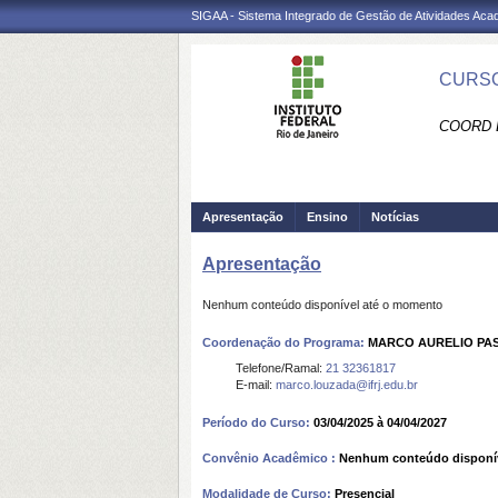
SIGAA - Sistema Integrado de Gestão de Atividades Ac
CURSO
COORD 
Apresentação
Ensino
Notícias
Apresentação
Nenhum conteúdo disponível até o momento
Coordenação do Programa:
MARCO AURELIO PA
Telefone/Ramal:
21 32361817
E-mail:
marco.louzada@ifrj.edu.br
Período do Curso:
03/04/2025 à 04/04/2027
Convênio Acadêmico :
Nenhum conteúdo disponí
Modalidade de Curso:
Presencial