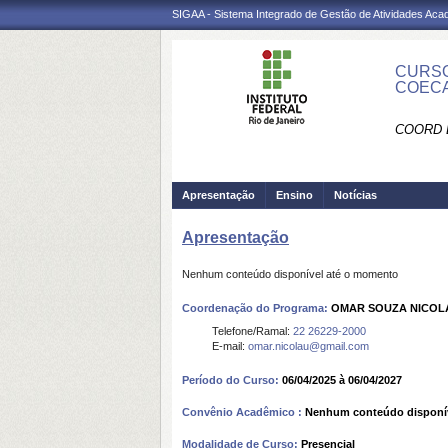
SIGAA - Sistema Integrado de Gestão de Atividades Ac
CURSO
COEC
COORD 
Apresentação
Ensino
Notícias
Apresentação
Nenhum conteúdo disponível até o momento
Coordenação do Programa:
OMAR SOUZA NICOL
Telefone/Ramal:
22 26229-2000
E-mail:
omar.nicolau@gmail.com
Período do Curso:
06/04/2025 à 06/04/2027
Convênio Acadêmico :
Nenhum conteúdo disponí
Modalidade de Curso:
Presencial