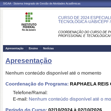
SIGAA - Sistema Integrado de Gestão de Atividades Acadêmicas
CURSO DE 2024 ESPECIAL
TECNOLÓGICA-UAB/CEPF 
COORDENAÇÃO DO CURSO DE P
PROFISSIONAL E TECNOLÓGICA/
Apresentação
Ensino
Notícias
Apresentação
Nenhum conteúdo disponível até o momento
Coordenação do Programa:
RAPHAELA REIS
Telefone/Ramal:
E-mail:
Nenhum conteúdo disponível até o m
Período do Curso:
02/10/2024 à 02/10/2026