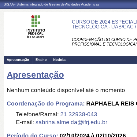
SIGAA - Sistema Integrado de Gestão de Atividades Acadêmicas
CURSO DE 2024 ESPECIAL
TECNOLÓGICA - UAB/CAC 
COORDENAÇÃO DO CURSO DE P
PROFISSIONAL E TECNOLÓGICA/
Apresentação
Ensino
Notícias
Apresentação
Nenhum conteúdo disponível até o momento
Coordenação do Programa:
RAPHAELA REIS
Telefone/Ramal:
21 32938-043
E-mail:
sabrina.almeida@ifrj.edu.br
Período do Curso:
02/10/2024 à 02/10/2026