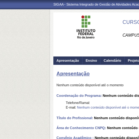
SIGAA - Sistema Integrado de Gestão de Atividades Ac
CURSO
CAMPUS
Apresentação
Ensino
Calendário
Projet
Apresentação
Nenhum conteúdo disponível até o momento
Coordenação do Programa:
Nenhum conteúdo dis
Telefone/Ramal:
E-mail:
Nenhum conteúdo disponível até o mome
Título do Profissional:
Nenhum conteúdo disponív
Área de Conhecimento CNPQ:
Nenhum conteúdo d
Convênio Acadêmico :
Nenhum conteúdo disponí