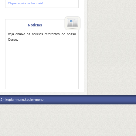
Clique aqui e saiba mais!
Notícias
Veja abaixo as noticias referentes ao nosso
Curso.
RJ - kepler-mono.kepler-mono