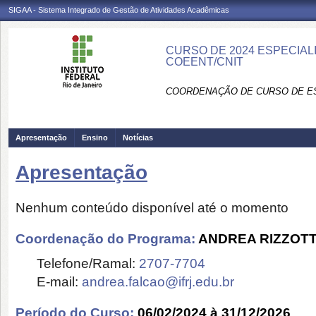
SIGAA - Sistema Integrado de Gestão de Atividades Acadêmicas
CURSO DE 2024 ESPECIAL
COEENT/CNIT
COORDENAÇÃO DE CURSO DE ES
Apresentação
Ensino
Notícias
Apresentação
Nenhum conteúdo disponível até o momento
Coordenação do Programa:
ANDREA RIZZOT
Telefone/Ramal:
2707-7704
E-mail:
andrea.falcao@ifrj.edu.br
Período do Curso:
06/02/2024 à 31/12/2026