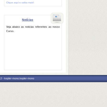
Clique aqui e saiba mais!
Notícias
Veja abaixo as noticias referentes ao nosso
Curso.
RJ - kepler-mono.kepler-mono