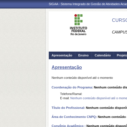
SIGAA - Sistema Integrado de Gestão de Atividades Ac
CURSO
CAMPUS
Apresentação
Ensino
Calendário
Projet
Apresentação
Nenhum conteúdo disponível até o momento
Coordenação do Programa:
Nenhum conteúdo dis
Telefone/Ramal:
E-mail:
Nenhum conteúdo disponível até o mome
Título do Profissional:
Nenhum conteúdo disponív
Área de Conhecimento CNPQ:
Nenhum conteúdo d
Convênio Acadêmico :
Nenhum conteúdo disponí