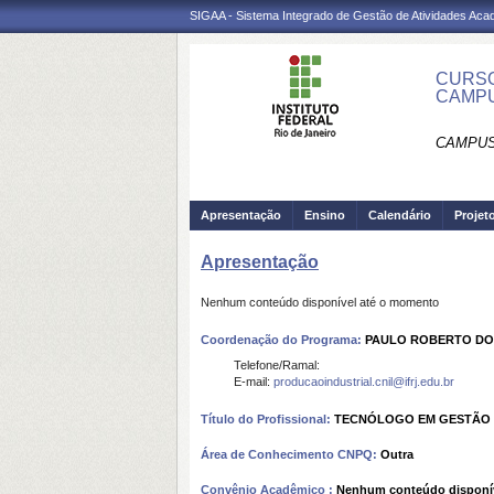
SIGAA - Sistema Integrado de Gestão de Atividades Ac
CURSO
CAMPU
CAMPUS 
Apresentação
Ensino
Calendário
Projet
Apresentação
Nenhum conteúdo disponível até o momento
Coordenação do Programa:
PAULO ROBERTO DO
Telefone/Ramal:
E-mail:
producaoindustrial.cnil@ifrj.edu.br
Título do Profissional:
TECNÓLOGO EM GESTÃO 
Área de Conhecimento CNPQ:
Outra
Convênio Acadêmico :
Nenhum conteúdo disponí