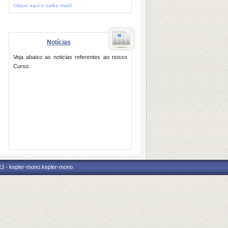
Clique aqui e saiba mais!
Notícias
Veja abaixo as noticias referentes ao nosso
Curso.
RJ - kepler-mono.kepler-mono