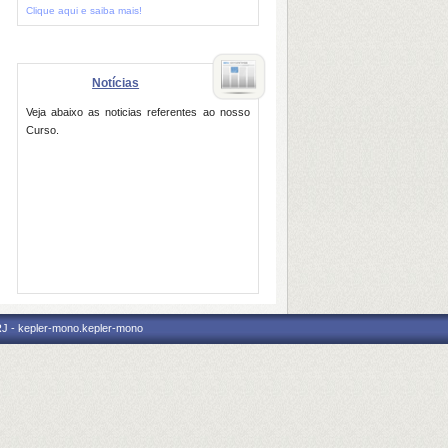
Clique aqui e saiba mais!
Notícias
Veja abaixo as noticias referentes ao nosso
Curso.
RJ - kepler-mono.kepler-mono