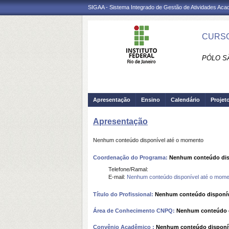
SIGAA - Sistema Integrado de Gestão de Atividades Ac
CURSO
PÓLO SÃ
Apresentação
Ensino
Calendário
Projet
Apresentação
Nenhum conteúdo disponível até o momento
Coordenação do Programa:
Nenhum conteúdo dis
Telefone/Ramal:
E-mail:
Nenhum conteúdo disponível até o mome
Título do Profissional:
Nenhum conteúdo disponív
Área de Conhecimento CNPQ:
Nenhum conteúdo d
Convênio Acadêmico :
Nenhum conteúdo disponí