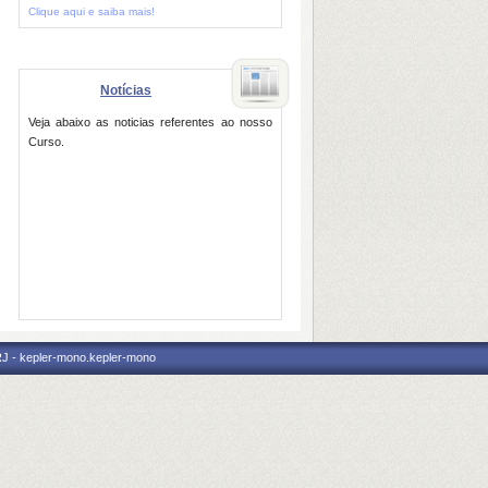
Clique aqui e saiba mais!
Notícias
Veja abaixo as noticias referentes ao nosso
Curso.
RJ - kepler-mono.kepler-mono