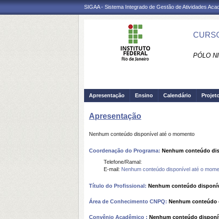
SIGAA - Sistema Integrado de Gestão de Atividades Ac
CURSO
PÓLO NI
Apresentação
Ensino
Calendário
Projet
Apresentação
Nenhum conteúdo disponível até o momento
Coordenação do Programa:
Nenhum conteúdo dis
Telefone/Ramal:
E-mail:
Nenhum conteúdo disponível até o mome
Título do Profissional:
Nenhum conteúdo disponív
Área de Conhecimento CNPQ:
Nenhum conteúdo d
Convênio Acadêmico :
Nenhum conteúdo disponí