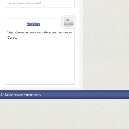
Clique aqui e saiba mais!
Notícias
Veja abaixo as noticias referentes ao nosso
Curso.
RJ - kepler-mono.kepler-mono