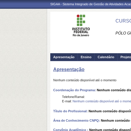
SIGAA - Sistema Integrado de Gestão de Atividades Ac
CURSO
PÓLO GU
Apresentação
Ensino
Calendário
Projet
Apresentação
Nenhum conteúdo disponível até o momento
Coordenação do Programa:
Nenhum conteúdo dis
Telefone/Ramal:
E-mail:
Nenhum conteúdo disponível até o mome
Título do Profissional:
Nenhum conteúdo disponív
Área de Conhecimento CNPQ:
Nenhum conteúdo d
Convênio Acadêmico :
Nenhum conteúdo disponí