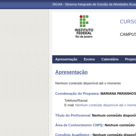
SIGAA - Sistema Integrado de Gestão de Atividades Ac
CURSO
CAMPUS 
Apresentação
Ensino
Calendário
Projet
Apresentação
Nenhum conteúdo disponível até o momento
Coordenação do Programa:
MARIANA PARANHOS
Telefone/Ramal:
E-mail:
Nenhum conteúdo disponível até o mome
Título do Profissional:
Nenhum conteúdo disponív
Área de Conhecimento CNPQ:
Nenhum conteúdo d
Convênio Acadêmico :
Nenhum conteúdo disponí