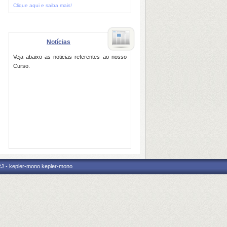
Clique aqui e saiba mais!
Notícias
Veja abaixo as noticias referentes ao nosso
Curso.
RJ - kepler-mono.kepler-mono