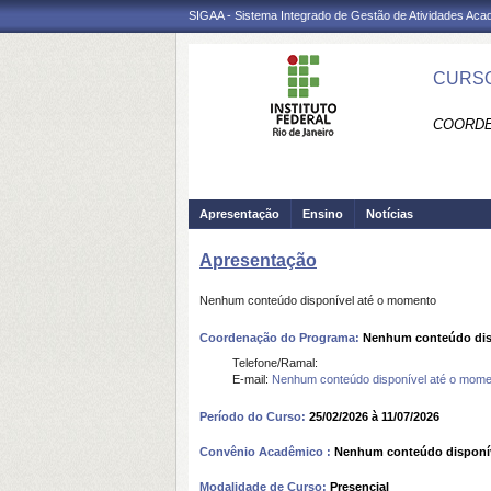
SIGAA - Sistema Integrado de Gestão de Atividades Ac
CURSO
COORDE
Apresentação
Ensino
Notícias
Apresentação
Nenhum conteúdo disponível até o momento
Coordenação do Programa:
Nenhum conteúdo dis
Telefone/Ramal:
E-mail:
Nenhum conteúdo disponível até o mome
Período do Curso:
25/02/2026 à 11/07/2026
Convênio Acadêmico :
Nenhum conteúdo disponí
Modalidade de Curso:
Presencial