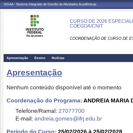
SIGAA - Sistema Integrado de Gestão de Atividades Acadêmicas
CURSO DE 2026 ESPECIAL
COEGOA/CNIT
COORDENAÇÃO DE CURSO DE ES
Apresentação
Ensino
Notícias
Apresentação
Nenhum conteúdo disponível até o momento
Coordenação do Programa:
ANDREIA MARIA
Telefone/Ramal:
27077700
E-mail:
andreia.gomes@ifrj.edu.br
Período do Curso:
25/02/2026 à 25/02/2028