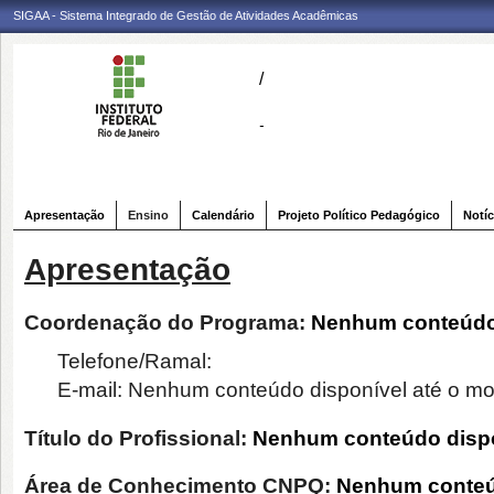
SIGAA - Sistema Integrado de Gestão de Atividades Acadêmicas
/
-
Apresentação
Ensino
Calendário
Projeto Político Pedagógico
Notíc
Apresentação
Coordenação do Programa:
Nenhum conteúdo 
Telefone/Ramal:
E-mail:
Nenhum conteúdo disponível até o m
Título do Profissional:
Nenhum conteúdo dispo
Área de Conhecimento CNPQ:
Nenhum conteú