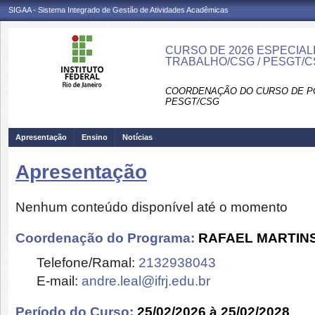
SIGAA - Sistema Integrado de Gestão de Atividades Acadêmicas
CURSO DE 2026 ESPECIA
TRABALHO/CSG / PESGT/
COORDENAÇÃO DO CURSO DE P
PESGT/CSG
Apresentação
Ensino
Notícias
Apresentação
Nenhum conteúdo disponível até o momento
Coordenação do Programa:
RAFAEL MARTIN
Telefone/Ramal:
2132938043
E-mail:
andre.leal@ifrj.edu.br
Período do Curso:
25/02/2026 à 25/02/2028