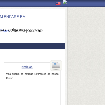
OM ÊNFASE EM
A E QUÍMICA/CRJ -
e/Ramal:
2566-7733 | 996474100
Notícias
Veja abaixo as noticias referentes ao nosso
Curso.