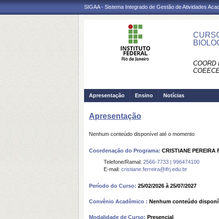
SIGAA - Sistema Integrado de Gestão de Atividades Ac
CURSO
BIOLO
COORD 
COEECE
Apresentação
Ensino
Notícias
Apresentação
Nenhum conteúdo disponível até o momento
Coordenação do Programa:
CRISTIANE PEREIRA 
Telefone/Ramal:
2566-7733 | 996474100
E-mail:
cristiane.ferreira@ifrj.edu.br
Período do Curso:
25/02/2026 à 25/07/2027
Convênio Acadêmico :
Nenhum conteúdo disponí
Modalidade de Curso:
Presencial