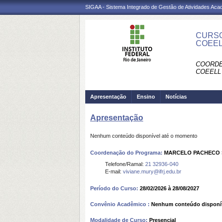
SIGAA - Sistema Integrado de Gestão de Atividades Ac
CURSO
COEE
COORDE
COEELL
Apresentação
Ensino
Notícias
Apresentação
Nenhum conteúdo disponível até o momento
Coordenação do Programa:
MARCELO PACHECO
Telefone/Ramal:
21 32936-040
E-mail:
viviane.mury@ifrj.edu.br
Período do Curso:
28/02/2026 à 28/08/2027
Convênio Acadêmico :
Nenhum conteúdo disponí
Modalidade de Curso:
Presencial