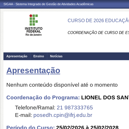
SIGAA - Sistema Integrado de Gestão de Atividades Acadêmicas
CURSO DE 2026 EDUCAÇÃ
COORDENAÇÃO DE CURSO DE ES
Apresentação
Ensino
Notícias
Apresentação
Nenhum conteúdo disponível até o momento
Coordenação do Programa:
LIONEL DOS SAN
Telefone/Ramal:
21 987333765
E-mail:
posedh.cpin@ifrj.edu.br
Período do Curso:
25/02/2026 à 25/02/2028